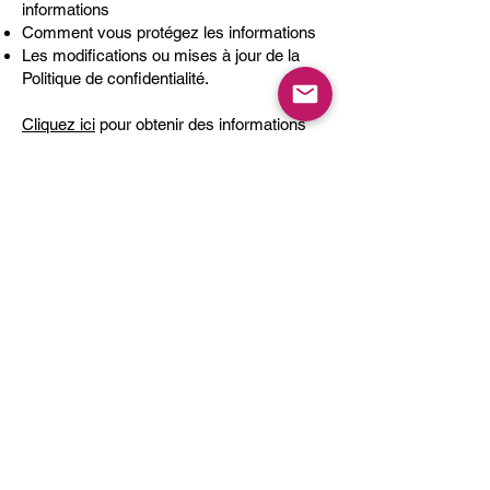
informations
Comment vous protégez les informations
Les modifications ou mises à jour de la
Politique de confidentialité.
Cliquez ici
pour obtenir des informations
plus détaillées sur la création de votre
politique de confidentialité.
NOUS RENCONTRER
Haras de Bois Roussel
61500 Bursard - France
Nous contacter